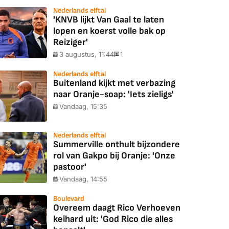
Nederlands elftal
'KNVB lijkt Van Gaal te laten
lopen en koerst volle bak op
Reiziger'
3 augustus, 11:44
1
Nederlands elftal
Buitenland kijkt met verbazing
naar Oranje-soap: 'Iets zieligs'
Vandaag, 15:35
Nederlands elftal
Summerville onthult bijzondere
rol van Gakpo bij Oranje: 'Onze
pastoor'
Vandaag, 14:55
Boulevard
Overeem daagt Rico Verhoeven
keihard uit: 'God Rico die alles