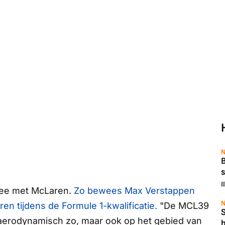
N
B
s
mee met McLaren.
Zo bewees Max Verstappen
N
en tijdens de Formule 1-kwalificatie.
"De MCL39
n aerodynamisch zo, maar ook op het gebied van
b