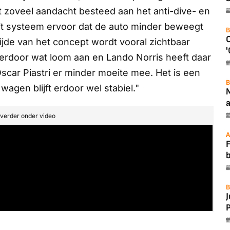
t zoveel aandacht besteed aan het
anti-dive
- en
it systeem ervoor dat de auto minder beweegt
B
jde van het concept wordt vooral zichtbaar
'
 hierdoor wat loom aan en Lando Norris heeft daar
scar Piastri er minder moeite mee. Het is een
B
agen blijft erdoor wel stabiel."
a
t verder onder video
A
F
B
P