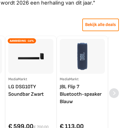
wordt 2026 een herhaling van dit jaar."
Bekijk alle deals
AANBIEDING -14%
MediaMarkt
MediaMarkt
EP.nl
LG DSG10TY
JBL Flip 7
LG OL
Soundbar Zwart
Bluetooth-speaker
4K TV (
Blauw
€ 599,00
€ 113,00
€ 1.0
€ 700,00