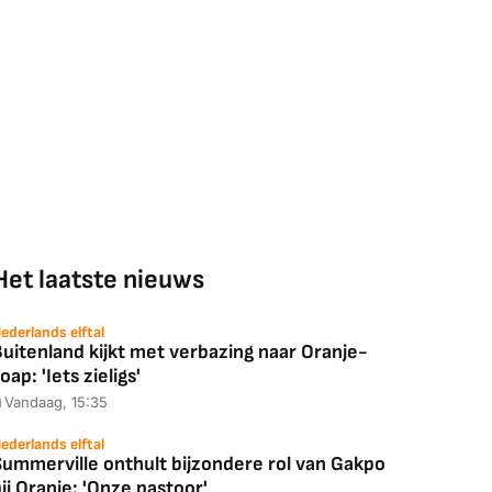
Het laatste nieuws
ederlands elftal
uitenland kijkt met verbazing naar Oranje-
oap: 'Iets zieligs'
Vandaag, 15:35
ederlands elftal
Summerville onthult bijzondere rol van Gakpo
ij Oranje: 'Onze pastoor'