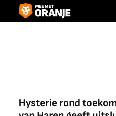
Hysterie rond toekom
van Haren geeft uitslu