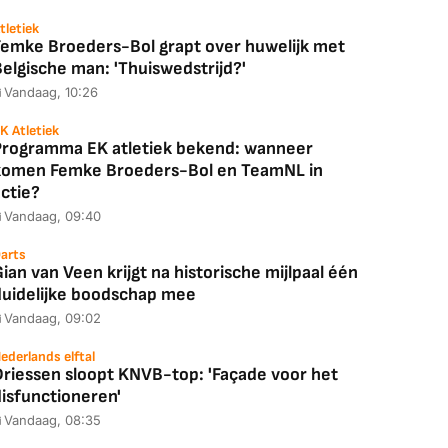
tletiek
Femke Broeders-Bol grapt over huwelijk met
elgische man: 'Thuiswedstrijd?'
Vandaag, 10:26
K Atletiek
Programma EK atletiek bekend: wanneer
komen Femke Broeders-Bol en TeamNL in
ctie?
Vandaag, 09:40
arts
ian van Veen krijgt na historische mijlpaal één
duidelijke boodschap mee
Vandaag, 09:02
ederlands elftal
Driessen sloopt KNVB-top: 'Façade voor het
disfunctioneren'
Vandaag, 08:35