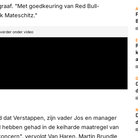
raaf.
"Met goedkeuring van Red Bull-
A
 Mateschitz."
B
t verder onder video
E
a
D
G
N
 dat Verstappen, zijn vader Jos en manager
 hebben gehad in de keiharde maatregel van
oncern", vervolgt Van Haren. Martin Brundle