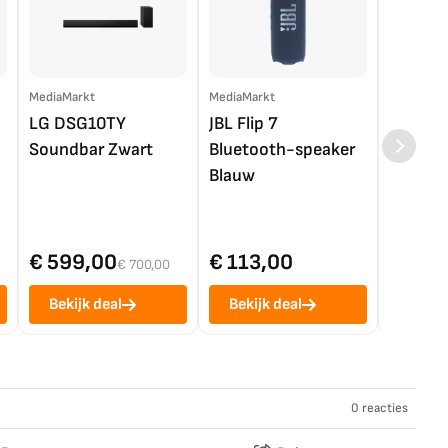
MediaMarkt
MediaMarkt
EP.nl
LG DSG10TY
JBL Flip 7
LG OL
Soundbar Zwart
Bluetooth-speaker
4K TV (
Blauw
€ 599,00
€ 113,00
€ 1.0
€ 700,00
Bekijk deal
Bekijk deal
Bekij
0 reacties