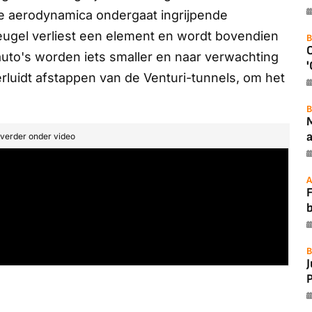
 aerodynamica ondergaat ingrijpende
eugel verliest een element en wordt bovendien
B
uto's worden iets smaller en naar verwachting
'
verluidt afstappen van de Venturi-tunnels, om het
B
a
t verder onder video
A
F
B
P