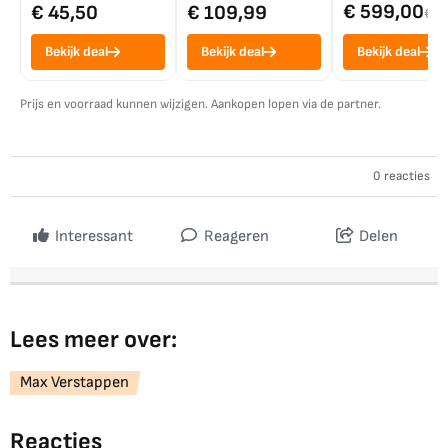
€ 599,00
€ 45,50
€ 109,99
€ 7
Bekijk deal
Bekijk deal
Bekijk deal
Prijs en voorraad kunnen wijzigen. Aankopen lopen via de partner.
0 reacties
Interessant
Reageren
Delen
Lees meer over:
Max Verstappen
Reacties