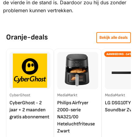
de vierde in de stand is. Daardoor zou hij dus zonder
problemen kunnen vertrekken.
Oranje-deals
Bekijk alle deals
AANBIEDING -14%
CyberGhost
MediaMarkt
MediaMarkt
CyberGhost - 2
Philips Airfryer
LG DSG10TY
jaar + 2 maanden
2000-serie
Soundbar Zwar
gratis abonnement
NA321/00
Heteluchtfriteuse
Zwart