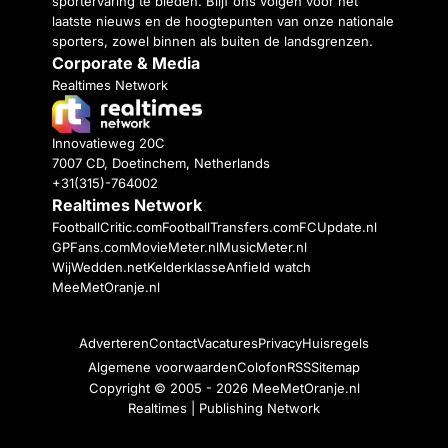
sportervaring te bieden. Blijf ons volgen voor het
laatste nieuws en de hoogtepunten van onze nationale
sporters, zowel binnen als buiten de landsgrenzen.
Corporate & Media
Realtimes Network
Innovatieweg 20C
7007 CD, Doetinchem, Netherlands
+31(315)-764002
Realtimes Network
FootballCritic.com
FootballTransfers.com
FCUpdate.nl
GPFans.com
MovieMeter.nl
MusicMeter.nl
WijWedden.net
Kelderklasse
Anfield watch
MeeMetOranje.nl
Adverteren
Contact
Vacatures
Privacy
Huisregels
Algemene voorwaarden
Colofon
RSS
Sitemap
Copyright © 2005 - 2026
MeeMetOranje.nl
Realtimes | Publishing Network