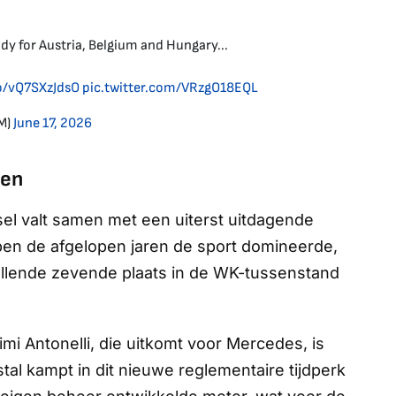
y for Austria, Belgium and Hungary...
co/vQ7SXzJdsO
pic.twitter.com/VRzgO18EQL
M)
June 17, 2026
oen
sel valt samen met een uiterst uitdagende
pen de afgelopen jaren de sport domineerde,
ellende zevende plaats in de WK-tussenstand
i Antonelli, die uitkomt voor Mercedes, is
tal kampt in dit nieuwe reglementaire tijdperk