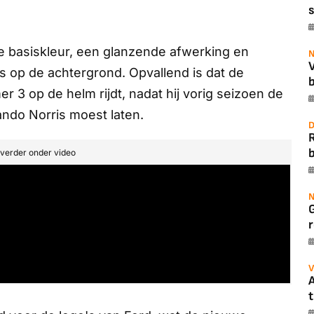
s
e basiskleur, een glanzende afwerking en
N
s op de achtergrond. Opvallend is dat de
b
r 3 op de helm rijdt, nadat hij vorig seizoen de
ando Norris moest laten.
D
b
t verder onder video
N
r
V
A
t