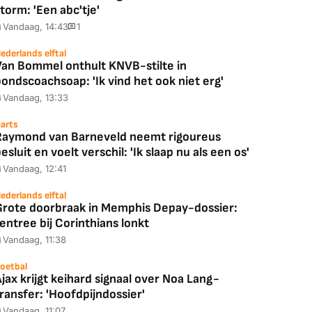
torm: 'Een abc'tje'
Vandaag, 14:43
1
ederlands elftal
Van Bommel onthult KNVB-stilte in
ondscoachsoap: 'Ik vind het ook niet erg'
Vandaag, 13:33
arts
Raymond van Barneveld neemt rigoureus
esluit en voelt verschil: 'Ik slaap nu als een os'
Vandaag, 12:41
ederlands elftal
Grote doorbraak in Memphis Depay-dossier:
entree bij Corinthians lonkt
Vandaag, 11:38
oetbal
jax krijgt keihard signaal over Noa Lang-
ransfer: 'Hoofdpijndossier'
Vandaag, 11:07