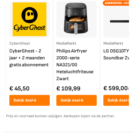
AANBIEDING -14%
CyberGhost
MediaMarkt
MediaMarkt
CyberGhost - 2
Philips Airfryer
LG DSG10TY
jaar + 2 maanden
2000-serie
Soundbar Zwar
gratis abonnement
NA321/00
Heteluchtfriteuse
Zwart
€ 599,00
€ 45,50
€ 109,99
€ 7
Bekijk deal
Bekijk deal
Bekijk deal
Prijs en voorraad kunnen wijzigen. Aankopen lopen via de partner.