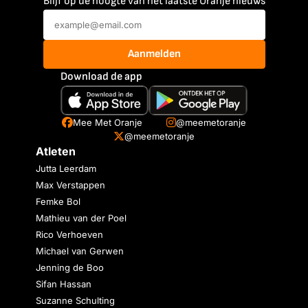
Blijf op de hoogte van het laatste Oranje nieuws
Aanmelden
Download de app
Mee Met Oranje
@meemetoranje
@meemetoranje
Atleten
Jutta Leerdam
Max Verstappen
Femke Bol
Mathieu van der Poel
Rico Verhoeven
Michael van Gerwen
Jenning de Boo
Sifan Hassan
Suzanne Schulting