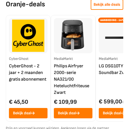
Oranje-deals
Bekijk alle deals
AANBIEDING -14%
CyberGhost
MediaMarkt
MediaMarkt
CyberGhost - 2
Philips Airfryer
LG DSG10TY
jaar + 2 maanden
2000-serie
Soundbar Zwar
gratis abonnement
NA321/00
Heteluchtfriteuse
Zwart
€ 599,00
€ 45,50
€ 109,99
€ 7
Bekijk deal
Bekijk deal
Bekijk deal
Prijs en voorraad kunnen wijzigen. Aankopen lopen via de partner.