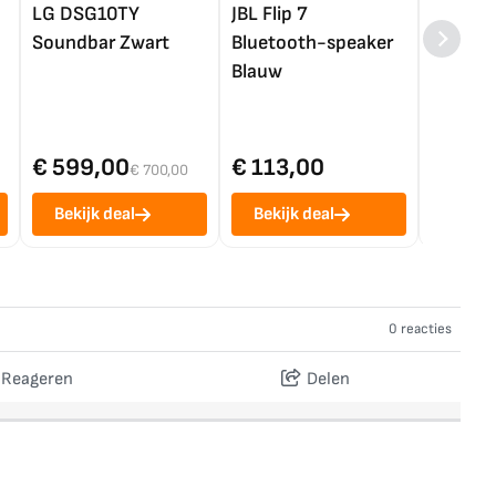
LG DSG10TY
JBL Flip 7
LG OL
Soundbar Zwart
Bluetooth-speaker
4K TV (
Blauw
€ 599,00
€ 113,00
€ 1.0
€ 700,00
Bekijk deal
Bekijk deal
Bekij
0 reacties
Reageren
Delen