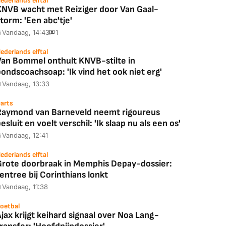
ederlands elftal
KNVB wacht met Reiziger door Van Gaal-
torm: 'Een abc'tje'
Vandaag, 14:43
1
ederlands elftal
Van Bommel onthult KNVB-stilte in
ondscoachsoap: 'Ik vind het ook niet erg'
Vandaag, 13:33
arts
Raymond van Barneveld neemt rigoureus
esluit en voelt verschil: 'Ik slaap nu als een os'
Vandaag, 12:41
ederlands elftal
Grote doorbraak in Memphis Depay-dossier:
entree bij Corinthians lonkt
Vandaag, 11:38
oetbal
jax krijgt keihard signaal over Noa Lang-