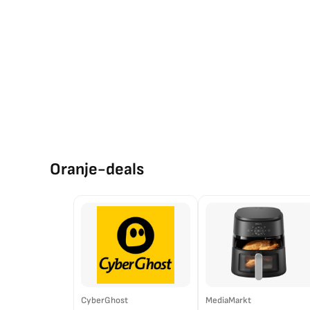
Oranje-deals
CyberGhost
MediaMarkt