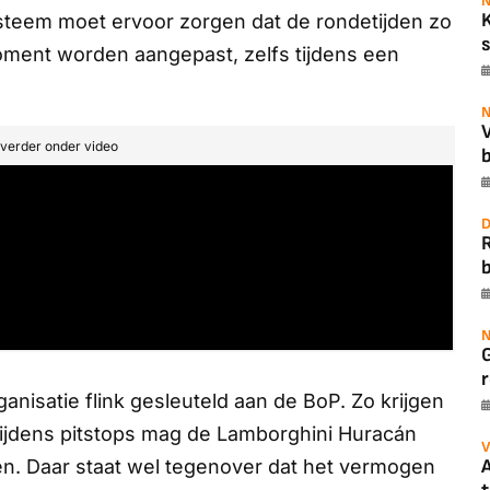
N
ysteem moet ervoor zorgen dat de rondetijden zo
s
moment worden aangepast, zelfs tijdens een
N
t verder onder video
b
D
b
N
r
anisatie flink gesleuteld aan de BoP. Zo krijgen
ijdens pitstops mag de Lamborghini Huracán
V
A
en. Daar staat wel tegenover dat het vermogen