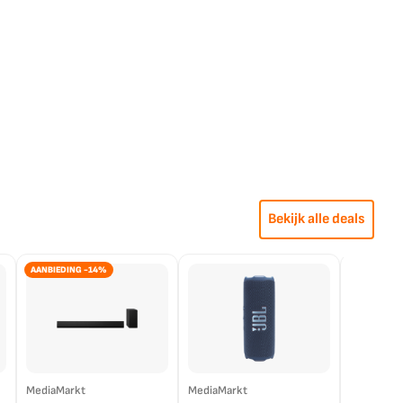
Bekijk alle deals
AANBIEDING -14%
MediaMarkt
MediaMarkt
EP.nl