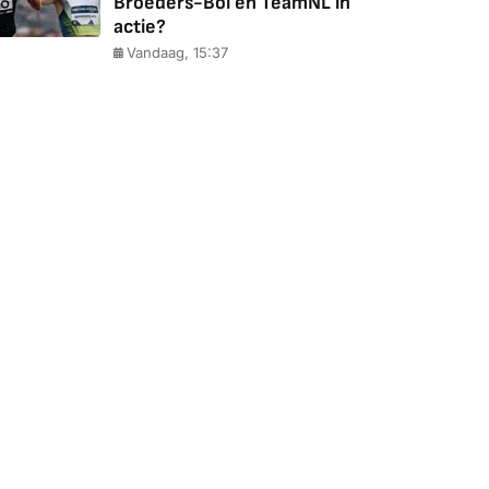
Broeders-Bol en TeamNL in
actie?
Vandaag, 15:37