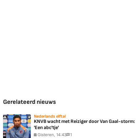
Gerelateerd nieuws
Nederlands elftal
KNVB wacht met Reiziger door Van Gaal-storm:
'Een abc'tje'
Gisteren, 14:43
1