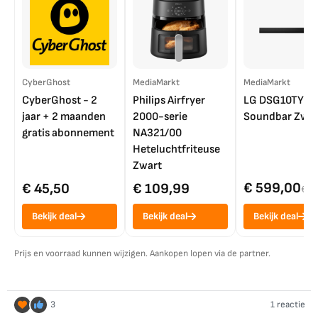
CyberGhost
MediaMarkt
MediaMarkt
CyberGhost - 2
Philips Airfryer
LG DSG10TY
jaar + 2 maanden
2000-serie
Soundbar Zwar
gratis abonnement
NA321/00
Heteluchtfriteuse
Zwart
€ 599,00
€ 45,50
€ 109,99
€ 7
Bekijk deal
Bekijk deal
Bekijk deal
Prijs en voorraad kunnen wijzigen. Aankopen lopen via de partner.
3
1 reactie