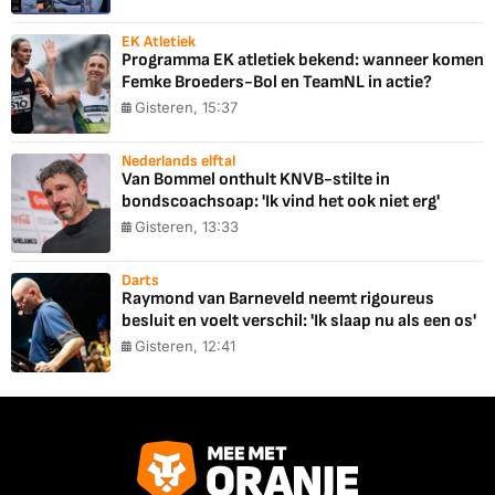
EK Atletiek
Programma EK atletiek bekend: wanneer komen
Femke Broeders-Bol en TeamNL in actie?
Gisteren, 15:37
Nederlands elftal
Van Bommel onthult KNVB-stilte in
bondscoachsoap: 'Ik vind het ook niet erg'
Gisteren, 13:33
Darts
Raymond van Barneveld neemt rigoureus
besluit en voelt verschil: 'Ik slaap nu als een os'
Gisteren, 12:41