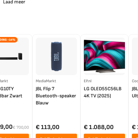
Laad meer
DING -14%
arkt
MediaMarkt
EP.nl
Coo
SG10TY
JBL Flip 7
LG OLED55C56LB
JB
bar Zwart
Bluetooth-speaker
4K TV (2025)
Ul
Blauw
99,00
€ 113,00
€ 1.088,00
€ 
€ 700,00