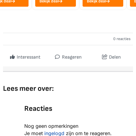
jk deal
Bekijk deal
Bekijk deal
B
0 reacties
Interessant
Reageren
Delen
Lees meer over:
Reacties
Nog geen opmerkingen
Je moet
ingelogd
zijn om te reageren.