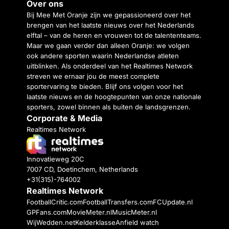
Over ons
Bij Mee Met Oranje zijn we gepassioneerd over het
brengen van het laatste nieuws over het Nederlands
elftal – van de heren en vrouwen tot de talententeams.
Maar we gaan verder dan alleen Oranje: we volgen
ook andere sporten waarin Nederlandse atleten
uitblinken. Als onderdeel van het Realtimes Network
streven we ernaar jou de meest complete
sportervaring te bieden. Blijf ons volgen voor het
laatste nieuws en de hoogtepunten van onze nationale
sporters, zowel binnen als buiten de landsgrenzen.
Corporate & Media
Realtimes Network
Innovatieweg 20C
7007 CD, Doetinchem, Netherlands
+31(315)-764002
Realtimes Network
FootballCritic.com
FootballTransfers.com
FCUpdate.nl
GPFans.com
MovieMeter.nl
MusicMeter.nl
WijWedden.net
Kelderklasse
Anfield watch