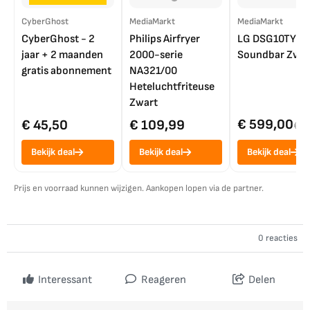
CyberGhost
MediaMarkt
MediaMarkt
CyberGhost - 2
Philips Airfryer
LG DSG10TY
jaar + 2 maanden
2000-serie
Soundbar Zwar
gratis abonnement
NA321/00
Heteluchtfriteuse
Zwart
€ 599,00
€ 45,50
€ 109,99
€ 7
Bekijk deal
Bekijk deal
Bekijk deal
Prijs en voorraad kunnen wijzigen. Aankopen lopen via de partner.
0 reacties
Interessant
Reageren
Delen