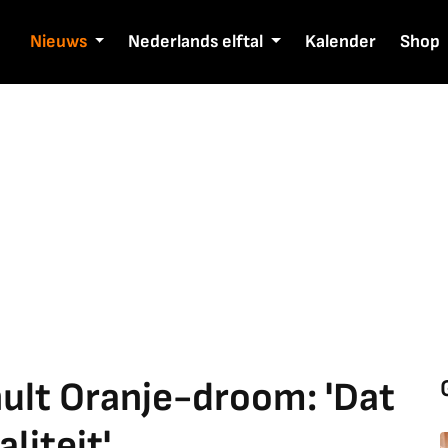
Nieuws
Nederlands elftal
Kalender
Shop
hult Oranje-droom: 'Dat
liteit'