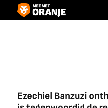
Ezechiel Banzuzi ont
is tegenwoordig de rea