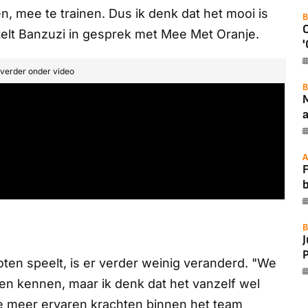
 mee te trainen. Dus ik denk dat het mooi is
B
elt Banzuzi in gesprek met
Mee Met Oranje.
'
t verder onder video
B
a
A
F
B
P
en speelt, is er verder weinig veranderd. "We
en kennen, maar ik denk dat het vanzelf wel
e meer ervaren krachten binnen het team