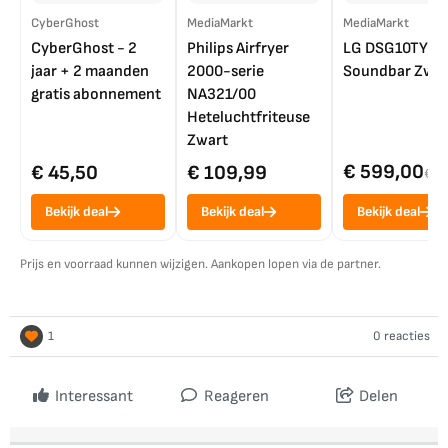
CyberGhost
MediaMarkt
MediaMarkt
CyberGhost - 2
Philips Airfryer
LG DSG10TY
jaar + 2 maanden
2000-serie
Soundbar Zwar
gratis abonnement
NA321/00
Heteluchtfriteuse
Zwart
€ 599,00
€ 45,50
€ 109,99
€ 7
Bekijk deal
Bekijk deal
Bekijk deal
Prijs en voorraad kunnen wijzigen. Aankopen lopen via de partner.
1
0 reacties
Interessant
Reageren
Delen