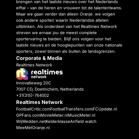
brengen van het laatste nieuws over het Nederlands
elftal – van de heren en vrouwen tot de talententeams.
Maar we gaan verder dan alleen Oranje: we volgen
ook andere sporten waarin Nederlandse atleten
uitblinken. Als onderdeel van het Realtimes Network
streven we ernaar jou de meest complete
sportervaring te bieden. Blijf ons volgen voor het
laatste nieuws en de hoogtepunten van onze nationale
sporters, zowel binnen als buiten de landsgrenzen.
Corporate & Media
Realtimes Network
Innovatieweg 20C
7007 CD, Doetinchem, Netherlands
+31(315)-764002
Realtimes Network
FootballCritic.com
FootballTransfers.com
FCUpdate.nl
GPFans.com
MovieMeter.nl
MusicMeter.nl
WijWedden.net
Kelderklasse
Anfield watch
MeeMetOranje.nl