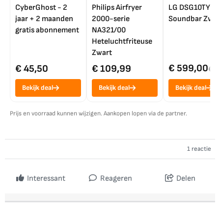
CyberGhost - 2
Philips Airfryer
LG DSG10TY
jaar + 2 maanden
2000-serie
Soundbar Zwar
gratis abonnement
NA321/00
Heteluchtfriteuse
Zwart
€ 599,00
€ 45,50
€ 109,99
€ 7
Bekijk deal
Bekijk deal
Bekijk deal
Prijs en voorraad kunnen wijzigen. Aankopen lopen via de partner.
1 reactie
Interessant
Reageren
Delen