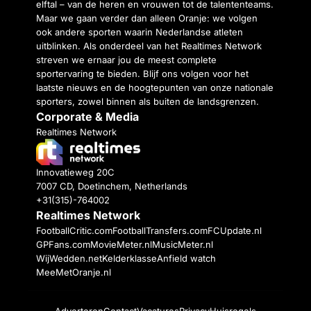
elftal – van de heren en vrouwen tot de talententeams.
Maar we gaan verder dan alleen Oranje: we volgen
ook andere sporten waarin Nederlandse atleten
uitblinken. Als onderdeel van het Realtimes Network
streven we ernaar jou de meest complete
sportervaring te bieden. Blijf ons volgen voor het
laatste nieuws en de hoogtepunten van onze nationale
sporters, zowel binnen als buiten de landsgrenzen.
Corporate & Media
Realtimes Network
Innovatieweg 20C
7007 CD, Doetinchem, Netherlands
+31(315)-764002
Realtimes Network
FootballCritic.com
FootballTransfers.com
FCUpdate.nl
GPFans.com
MovieMeter.nl
MusicMeter.nl
WijWedden.net
Kelderklasse
Anfield watch
MeeMetOranje.nl