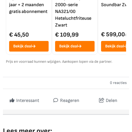
jaar + 2 maanden
2000-serie
Soundbar Zwar
gratis abonnement
NA321/00
Heteluchtfriteuse
Zwart
€ 599,00
€ 45,50
€ 109,99
€ 7
Bekijk deal
Bekijk deal
Bekijk deal
Prijs en voorraad kunnen wijzigen. Aankopen lopen via de partner.
0 reacties
Interessant
Reageren
Delen
Lees meer over: