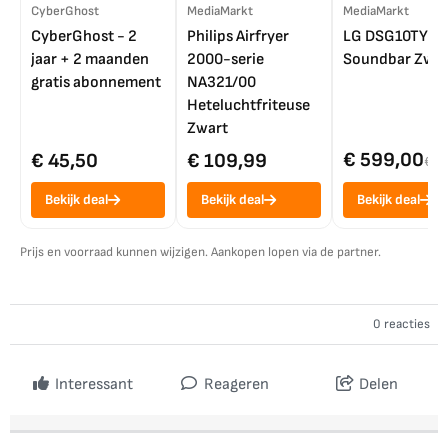
CyberGhost
MediaMarkt
MediaMarkt
CyberGhost - 2
Philips Airfryer
LG DSG10TY
jaar + 2 maanden
2000-serie
Soundbar Zwar
gratis abonnement
NA321/00
Heteluchtfriteuse
Zwart
€ 599,00
€ 45,50
€ 109,99
€ 7
Bekijk deal
Bekijk deal
Bekijk deal
Prijs en voorraad kunnen wijzigen. Aankopen lopen via de partner.
0 reacties
Interessant
Reageren
Delen