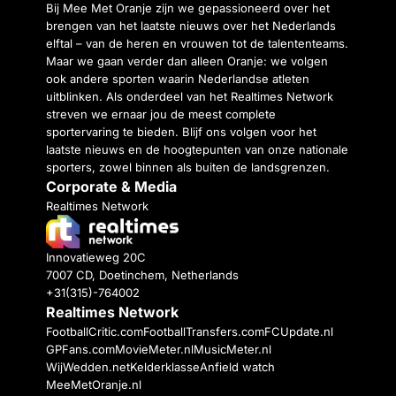
Bij Mee Met Oranje zijn we gepassioneerd over het
brengen van het laatste nieuws over het Nederlands
elftal – van de heren en vrouwen tot de talententeams.
Maar we gaan verder dan alleen Oranje: we volgen
ook andere sporten waarin Nederlandse atleten
uitblinken. Als onderdeel van het Realtimes Network
streven we ernaar jou de meest complete
sportervaring te bieden. Blijf ons volgen voor het
laatste nieuws en de hoogtepunten van onze nationale
sporters, zowel binnen als buiten de landsgrenzen.
Corporate & Media
Realtimes Network
Innovatieweg 20C
7007 CD, Doetinchem, Netherlands
+31(315)-764002
Realtimes Network
FootballCritic.com
FootballTransfers.com
FCUpdate.nl
GPFans.com
MovieMeter.nl
MusicMeter.nl
WijWedden.net
Kelderklasse
Anfield watch
MeeMetOranje.nl