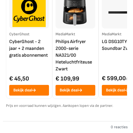
CyberGhost
MediaMarkt
MediaMarkt
CyberGhost - 2
Philips Airfryer
LG DSG10TY
jaar + 2 maanden
2000-serie
Soundbar Zwar
gratis abonnement
NA321/00
Heteluchtfriteuse
Zwart
€ 599,00
€ 45,50
€ 109,99
€ 7
Bekijk deal
Bekijk deal
Bekijk deal
Prijs en voorraad kunnen wijzigen. Aankopen lopen via de partner.
0 reacties