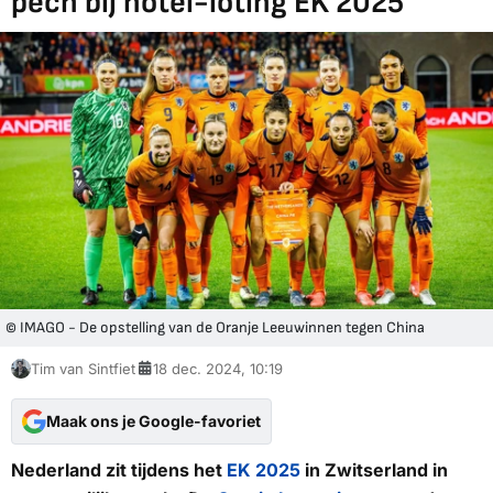
pech bij hotel-loting EK 2025
© IMAGO - De opstelling van de Oranje Leeuwinnen tegen China
Tim van Sintfiet
18 dec. 2024, 10:19
Maak ons je Google-favoriet
Nederland zit tijdens het
EK 2025
in Zwitserland in