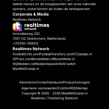
laatste nieuws en de hoogtepunten van onze nationale
sporters, zowel binnen als buiten de landsgrenzen.
Corporate & Media
Realtimes Network
Innovatieweg 20C
7007 CD, Doetinchem, Netherlands
+31(315)-764002
Realtimes Network
FootballCritic.com
FootballTransfers.com
FCUpdate.nl
GPFans.com
MovieMeter.nl
MusicMeter.nl
WijWedden.net
Kelderklasse
Anfield watch
MeeMetOranje.nl
Adverteren
Contact
Vacatures
Privacy
Huisregels
Algemene voorwaarden
Colofon
RSS
Sitemap
Copyright © 2005 - 2026
MeeMetOranje.nl
Realtimes | Publishing Network