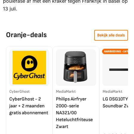
poulefase af met een kraker tegen Frankrijk in Basel op
13 juli.
Oranje-deals
Bekijk alle deals
AANBIEDING -14%
CyberGhost
MediaMarkt
MediaMarkt
CyberGhost - 2
Philips Airfryer
LG DSG10TY
jaar + 2 maanden
2000-serie
Soundbar Zwar
gratis abonnement
NA321/00
Heteluchtfriteuse
Zwart