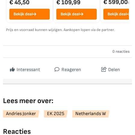
€ 599,00
€ 45,50
€ 109,99
€ 7
Bekijk deal
Bekijk deal
Bekijk deal
Prijs en voorraad kunnen wijzigen. Aankopen lopen via de partner.
0 reacties
Interessant
Reageren
Delen
Lees meer over:
Andries Jonker
EK 2025
Netherlands W
Reacties