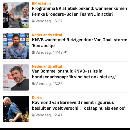
EK Atletiek
Programma EK atletiek bekend: wanneer komen
Femke Broeders-Bol en TeamNL in actie?
Vandaag, 15:37
Nederlands elftal
KNVB wacht met Reiziger door Van Gaal-storm:
'Een abc'tje'
Vandaag, 14:43
1
Nederlands elftal
Van Bommel onthult KNVB-stilte in
bondscoachsoap: 'Ik vind het ook niet erg'
Vandaag, 13:33
Darts
Raymond van Barneveld neemt rigoureus
besluit en voelt verschil: 'Ik slaap nu als een os'
Vandaag, 12:41