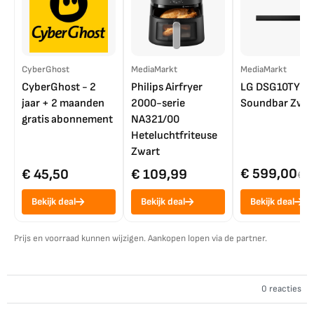
CyberGhost
MediaMarkt
MediaMarkt
CyberGhost - 2
Philips Airfryer
LG DSG10TY
jaar + 2 maanden
2000-serie
Soundbar Zwar
gratis abonnement
NA321/00
Heteluchtfriteuse
Zwart
€ 599,00
€ 45,50
€ 109,99
€ 7
Bekijk deal
Bekijk deal
Bekijk deal
Prijs en voorraad kunnen wijzigen. Aankopen lopen via de partner.
0 reacties