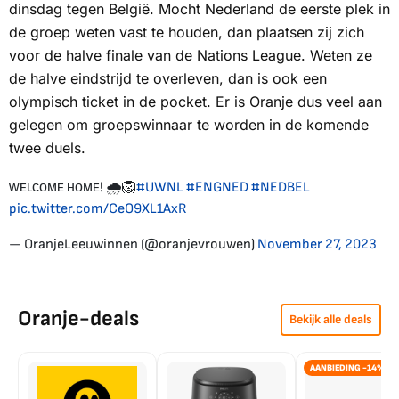
dinsdag tegen België. Mocht Nederland de eerste plek in
de groep weten vast te houden, dan plaatsen zij zich
voor de halve finale van de Nations League. Weten ze
de halve eindstrijd te overleven, dan is ook een
olympisch ticket in de pocket. Er is Oranje dus veel aan
gelegen om groepswinnaar te worden in de komende
twee duels.
ᴡᴇʟᴄᴏᴍᴇ ʜᴏᴍᴇ! 🌧️🦁
#UWNL
#ENGNED
#NEDBEL
pic.twitter.com/CeO9XL1AxR
— OranjeLeeuwinnen (@oranjevrouwen)
November 27, 2023
Oranje-deals
Bekijk alle deals
AANBIEDING -14%