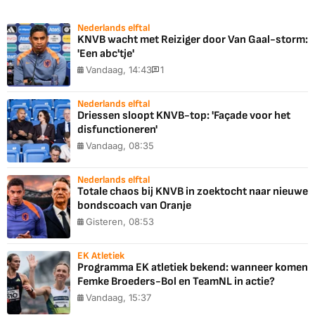
Nederlands elftal
KNVB wacht met Reiziger door Van Gaal-storm:
'Een abc'tje'
Vandaag, 14:43
1
Nederlands elftal
Driessen sloopt KNVB-top: 'Façade voor het
disfunctioneren'
Vandaag, 08:35
Nederlands elftal
Totale chaos bij KNVB in zoektocht naar nieuwe
bondscoach van Oranje
Gisteren, 08:53
EK Atletiek
Programma EK atletiek bekend: wanneer komen
Femke Broeders-Bol en TeamNL in actie?
Vandaag, 15:37