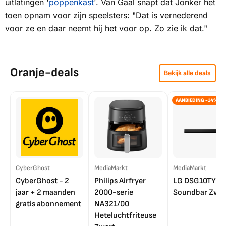
uitlatingen '
poppenkast
'. Van Gaal snapt dat Jonker het
toen opnam voor zijn speelsters: "Dat is vernederend
voor ze en daar neemt hij het voor op. Zo zie ik dat."
Oranje-deals
Bekijk alle deals
AANBIEDING -14%
CyberGhost
MediaMarkt
MediaMarkt
CyberGhost - 2
Philips Airfryer
LG DSG10TY
jaar + 2 maanden
2000-serie
Soundbar Zwar
gratis abonnement
NA321/00
Heteluchtfriteuse