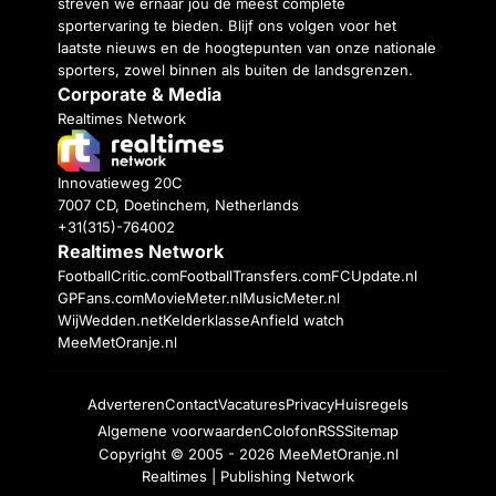
streven we ernaar jou de meest complete
sportervaring te bieden. Blijf ons volgen voor het
laatste nieuws en de hoogtepunten van onze nationale
sporters, zowel binnen als buiten de landsgrenzen.
Corporate & Media
Realtimes Network
Innovatieweg 20C
7007 CD, Doetinchem, Netherlands
+31(315)-764002
Realtimes Network
FootballCritic.com
FootballTransfers.com
FCUpdate.nl
GPFans.com
MovieMeter.nl
MusicMeter.nl
WijWedden.net
Kelderklasse
Anfield watch
MeeMetOranje.nl
Adverteren
Contact
Vacatures
Privacy
Huisregels
Algemene voorwaarden
Colofon
RSS
Sitemap
Copyright © 2005 - 2026
MeeMetOranje.nl
Realtimes | Publishing Network