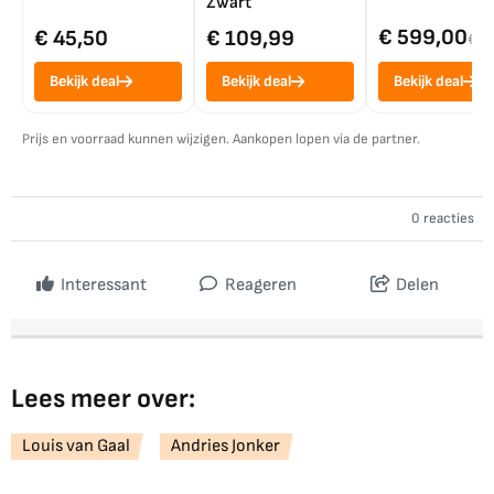
Zwart
€ 599,00
€ 45,50
€ 109,99
€ 7
Bekijk deal
Bekijk deal
Bekijk deal
Prijs en voorraad kunnen wijzigen. Aankopen lopen via de partner.
0 reacties
Interessant
Reageren
Delen
Lees meer over:
Louis van Gaal
Andries Jonker