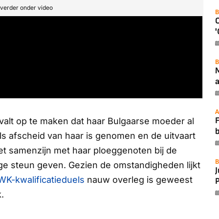
t verder onder video
B
'
B
a
A
F
, valt op te maken dat haar Bulgaarse moeder al
els afscheid van haar is genomen en de uitvaart
et samenzijn met haar ploeggenoten bij de
B
 steun geven. Gezien de omstandigheden lijkt
WK-kwalificatieduels
nauw overleg is geweest
P
.