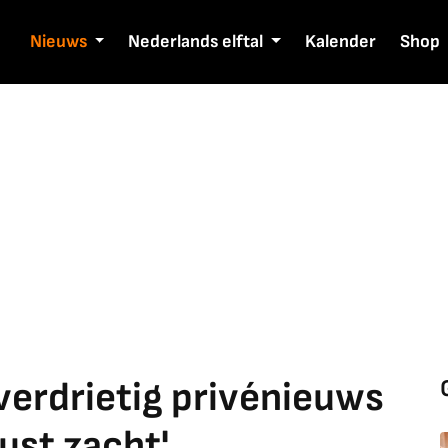
Nieuws
Nederlands elftal
Kalender
Shop
 verdrietig privénieuws
ust zacht'