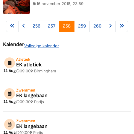
16 november 2018, 23:59
256
257
258
259
260
Kalender
Volledige kalender
Atletiek
EK atletiek
11 Aug
09:00
Birmingham
Zwemmen
EK langebaan
11 Aug
09:30
Parijs
Zwemmen
EK langebaan
11 Aug
10:00
Parijs