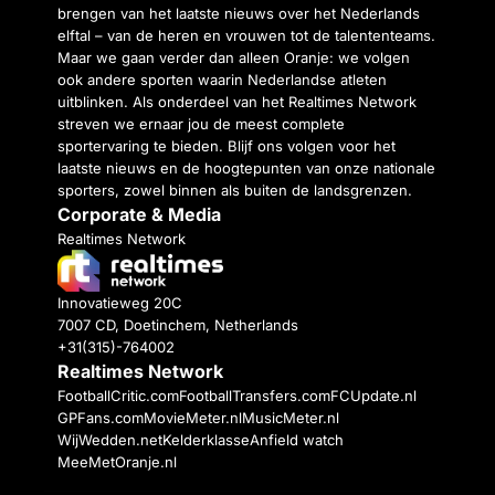
brengen van het laatste nieuws over het Nederlands
elftal – van de heren en vrouwen tot de talententeams.
Maar we gaan verder dan alleen Oranje: we volgen
ook andere sporten waarin Nederlandse atleten
uitblinken. Als onderdeel van het Realtimes Network
streven we ernaar jou de meest complete
sportervaring te bieden. Blijf ons volgen voor het
laatste nieuws en de hoogtepunten van onze nationale
sporters, zowel binnen als buiten de landsgrenzen.
Corporate & Media
Realtimes Network
Innovatieweg 20C
7007 CD, Doetinchem, Netherlands
+31(315)-764002
Realtimes Network
FootballCritic.com
FootballTransfers.com
FCUpdate.nl
GPFans.com
MovieMeter.nl
MusicMeter.nl
WijWedden.net
Kelderklasse
Anfield watch
MeeMetOranje.nl