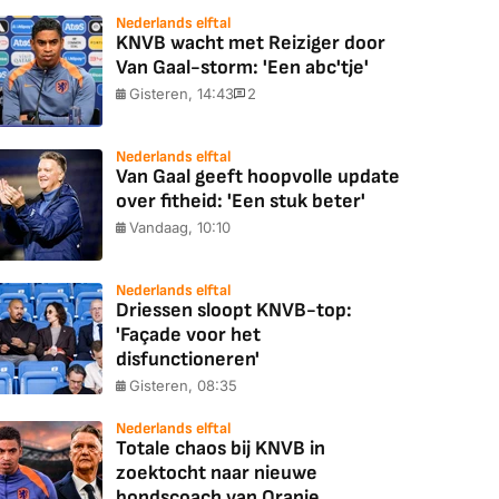
Nederlands elftal
KNVB wacht met Reiziger door
Van Gaal-storm: 'Een abc'tje'
Gisteren, 14:43
2
Nederlands elftal
Van Gaal geeft hoopvolle update
over fitheid: 'Een stuk beter'
Vandaag, 10:10
Nederlands elftal
Driessen sloopt KNVB-top:
'Façade voor het
disfunctioneren'
Gisteren, 08:35
Nederlands elftal
Totale chaos bij KNVB in
zoektocht naar nieuwe
bondscoach van Oranje