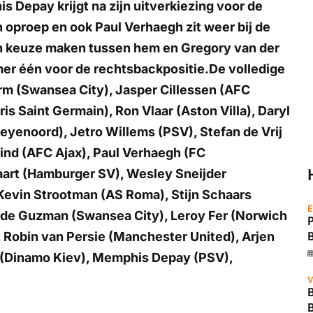
Depay krijgt na zijn uitverkiezing voor de
 oproep en ook Paul Verhaegh zit weer bij de
en keuze maken tussen hem en Gregory van der
mer één voor de rechtsbackpositie.De volledige
rm (Swansea City), Jasper Cillessen (AFC
is Saint Germain), Ron Vlaar (Aston Villa), Daryl
eyenoord), Jetro Willems (PSV), Stefan de Vrij
ind (AFC Ajax), Paul Verhaegh (FC
aart (Hamburger SV), Wesley Sneijder
 Kevin Strootman (AS Roma), Stijn Schaars
E
 de Guzman (Swansea City), Leroy Fer (Norwich
, Robin van Persie (Manchester United), Arjen
(Dinamo Kiev), Memphis Depay (PSV),
V
B