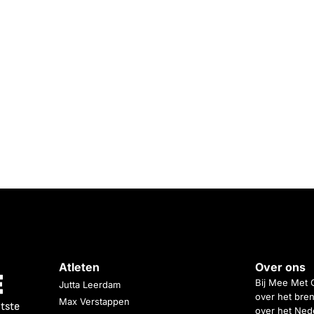
Atleten
Over ons
Bij Mee Met 
Jutta Leerdam
over het bren
Max Verstappen
atste
over het Nede