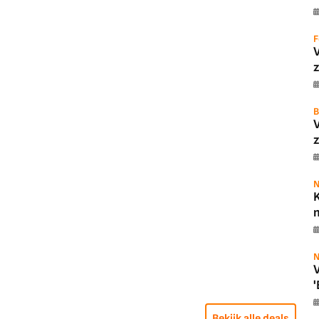
F
z
B
z
N
K
m
N
V
'
Bekijk alle deals