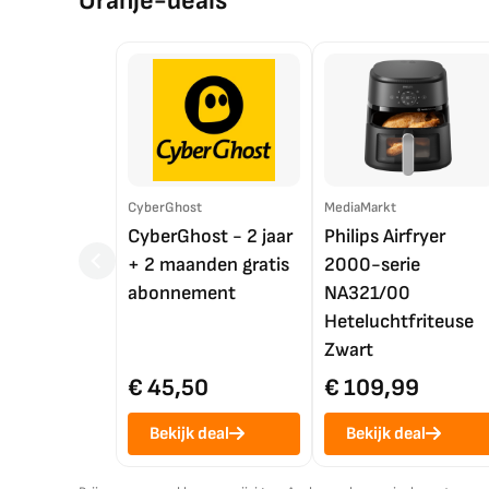
Oranje-deals
CyberGhost
MediaMarkt
CyberGhost - 2 jaar
Philips Airfryer
+ 2 maanden gratis
2000-serie
abonnement
NA321/00
Heteluchtfriteuse
Zwart
€ 45,50
€ 109,99
Bekijk deal
Bekijk deal