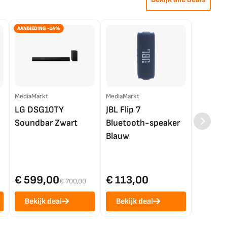
AANBIEDING -14%
MediaMarkt
MediaMarkt
EP.nl
LG DSG10TY
JBL Flip 7
LG OL
Soundbar Zwart
Bluetooth-speaker
4K TV (
Blauw
€ 599,00
€ 113,00
€ 1.0
€ 700,00
Bekijk deal
Bekijk deal
Bekij