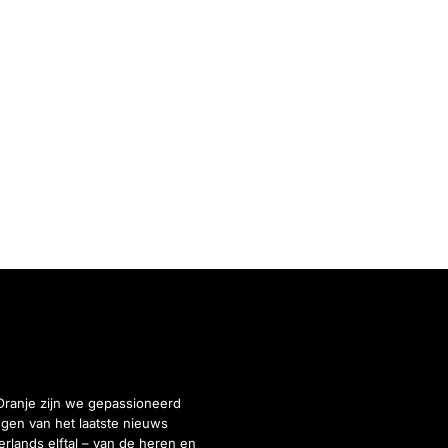
Oranje zijn we gepassioneerd
gen van het laatste nieuws
rlands elftal – van de heren en