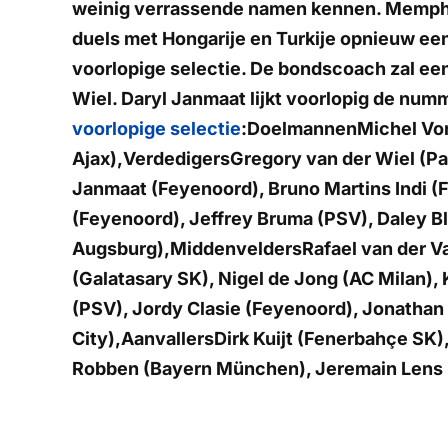
weinig verrassende namen kennen. Memphis 
duels met Hongarije en Turkije opnieuw een
voorlopige selectie. De bondscoach zal e
Wiel. Daryl Janmaat lijkt voorlopig de num
voorlopige selectie
:
Doelmannen
Michel Vo
Ajax),
Verdedigers
Gregory van der Wiel (Par
Janmaat (Feyenoord), Bruno Martins Indi (F
(Feyenoord), Jeffrey Bruma (PSV), Daley Bl
Augsburg),
Middenvelders
Rafael van der V
(Galatasary SK), Nigel de Jong (AC Milan),
(PSV), Jordy Clasie (Feyenoord), Jonathan
City),
Aanvallers
Dirk Kuijt (Fenerbahçe SK)
Robben (Bayern München), Jeremain Lens 