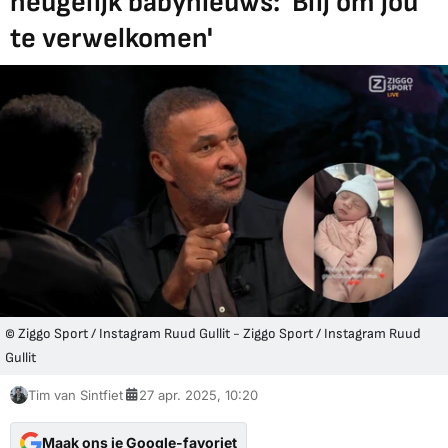
heugelijk babynieuws: 'Blij om jou
te verwelkomen'
© Ziggo Sport / Instagram Ruud Gullit - Ziggo Sport / Instagram Ruud
Gullit
Tim van Sintfiet
27 apr. 2025, 10:20
Maak ons je Google-favoriet