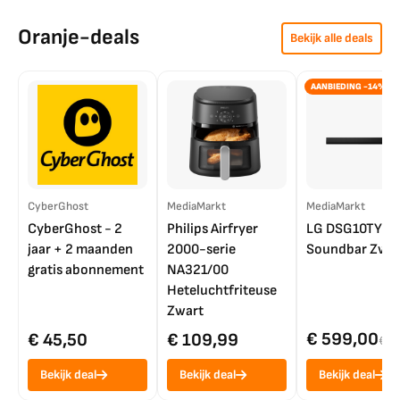
Oranje-deals
Bekijk alle deals
AANBIEDING -14%
CyberGhost
MediaMarkt
MediaMarkt
CyberGhost - 2
Philips Airfryer
LG DSG10TY
jaar + 2 maanden
2000-serie
Soundbar Zwar
gratis abonnement
NA321/00
Heteluchtfriteuse
Zwart
€ 599,00
€ 45,50
€ 109,99
€ 7
Bekijk deal
Bekijk deal
Bekijk deal