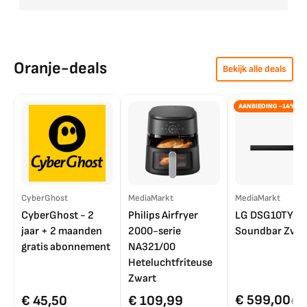
Oranje-deals
Bekijk alle deals
AANBIEDING -14%
CyberGhost
MediaMarkt
MediaMarkt
CyberGhost - 2
Philips Airfryer
LG DSG10TY
jaar + 2 maanden
2000-serie
Soundbar Zwar
gratis abonnement
NA321/00
Heteluchtfriteuse
Zwart
€ 599,00
€ 45,50
€ 109,99
€ 7