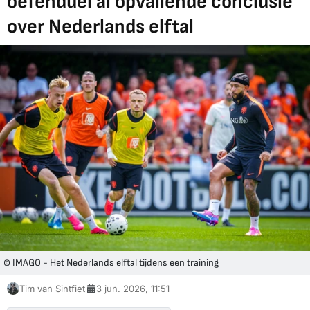
oefenduel al opvallende conclusie
over Nederlands elftal
© IMAGO - Het Nederlands elftal tijdens een training
Tim van Sintfiet
3 jun. 2026, 11:51