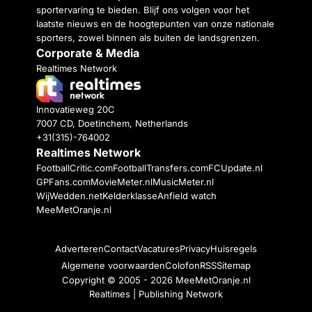
sportervaring te bieden. Blijf ons volgen voor het
laatste nieuws en de hoogtepunten van onze nationale
sporters, zowel binnen als buiten de landsgrenzen.
Corporate & Media
Realtimes Network
Innovatieweg 20C
7007 CD, Doetinchem, Netherlands
+31(315)-764002
Realtimes Network
FootballCritic.com
FootballTransfers.com
FCUpdate.nl
GPFans.com
MovieMeter.nl
MusicMeter.nl
WijWedden.net
Kelderklasse
Anfield watch
MeeMetOranje.nl
Adverteren
Contact
Vacatures
Privacy
Huisregels
Algemene voorwaarden
Colofon
RSS
Sitemap
Copyright © 2005 - 2026
MeeMetOranje.nl
Realtimes | Publishing Network