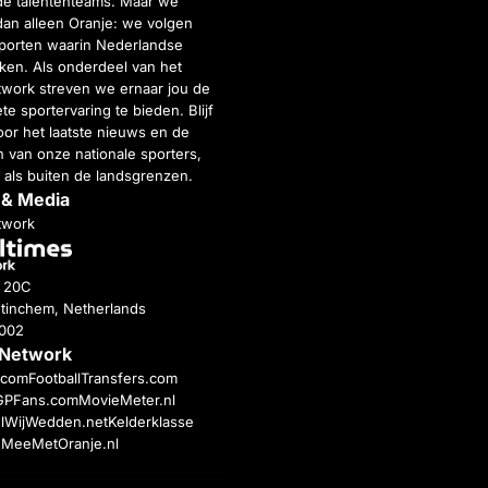
de talententeams. Maar we
dan alleen Oranje: we volgen
porten waarin Nederlandse
inken. Als onderdeel van het
twork streven we ernaar jou de
e sportervaring te bieden. Blijf
or het laatste nieuws en de
 van onze nationale sporters,
 als buiten de landsgrenzen.
 & Media
twork
g 20C
tinchem, Netherlands
4002
 Network
c.com
FootballTransfers.com
GPFans.com
MovieMeter.nl
l
WijWedden.net
Kelderklasse
h
MeeMetOranje.nl