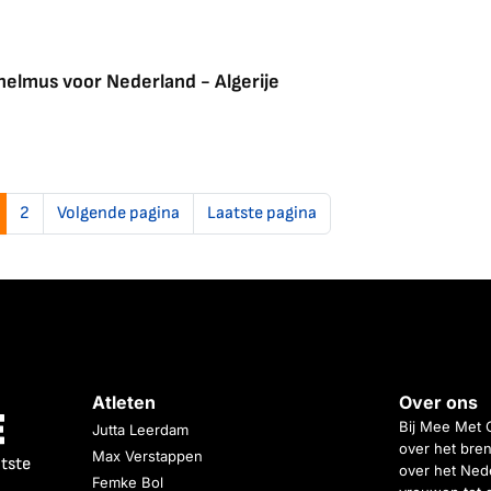
helmus voor Nederland - Algerije
2
Volgende pagina
Laatste pagina
Atleten
Over ons
Bij Mee Met 
Jutta Leerdam
over het bren
Max Verstappen
atste
over het Nede
Femke Bol