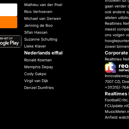
vrouwen tot 
Mathieu van der Poel
gaan verder 
Rico Verhoeven
ook andere s
atleten uitbl
Michael van Gerwen
Realtimes Ne
Jenning de Boo
meest complet
Sifan Hassan
ons volgen vo
Suzanne Schulting
hoogtepunten
Lieke Klaver
zowel binnen
Nederlands elftal
Corporate
Realtimes Ne
Ronald Koeman
Memphis Depay
Cody Gakpo
Innovatiewe
Virgil van Dijk
7007 CD, Doe
+31(315)-76
Denzel Dumfries
Realtimes
FootballCriti
FCUpdate.nl
MusicMeter.n
Anfield watc