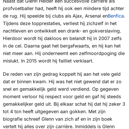
Naast dat Glenn Helder een succesvolle carrière als
profvoetballer had, heeft hij ook een mindere tijd achter
de rug. Hij speelde bij clubs als Ajax, Arsenal en
Benfica
.
Tijdens deze topprestaties, verliest hij zichzelf in het
nachtleven en ontwikkelt een drank- en gokverslaving.
Hierdoor wordt hij dakloos en belandt hij in 2007 zelfs
in de cel. Daarna gaat het bergafwaarts, en hij kan het
niet meer aan. Hij onderneemt een zelfmoordpoging die
mislukt. In 2015 wordt hij failliet verklaart.
De reden van zijn gedrag koppelt hij aan het vele geld
dat er binnen kwam. Hij was het niet gewend dat er zo
snel en gemakkelijk geld werd verdiend. Op gegeven
moment verloor hij respect voor geld en gaf hij steeds
gemakkelijker geld uit. Bij elkaar schat hij dat hij zeker 3
tot 4 ton heeft uitgegeven aan gokken. Met zijn
biografie schreef Glenn van zich af en in zijn boek
vertelt hij alles over zijn carrière. Inmiddels is Glenn