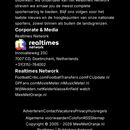
streven we ernaar jou de meest complete
sportervaring te bieden. Blijf ons volgen voor het
laatste nieuws en de hoogtepunten van onze nationale
sporters, zowel binnen als buiten de landsgrenzen.
Corporate & Media
Realtimes Network
Innovatieweg 20C
7007 CD, Doetinchem, Netherlands
+31(315)-764002
Realtimes Network
FootballCritic.com
FootballTransfers.com
FCUpdate.nl
GPFans.com
MovieMeter.nl
MusicMeter.nl
WijWedden.net
Kelderklasse
Anfield watch
MeeMetOranje.nl
Adverteren
Contact
Vacatures
Privacy
Huisregels
Algemene voorwaarden
Colofon
RSS
Sitemap
Copyright © 2005 - 2026
MeeMetOranje.nl
Realtimes | Publishing Network