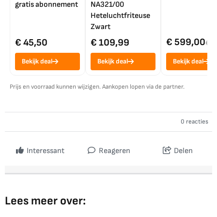
gratis abonnement
NA321/00
Heteluchtfriteuse
Zwart
€ 599,00
€ 45,50
€ 109,99
€ 7
Bekijk deal
Bekijk deal
Bekijk deal
Prijs en voorraad kunnen wijzigen. Aankopen lopen via de partner.
0 reacties
Interessant
Reageren
Delen
Lees meer over: