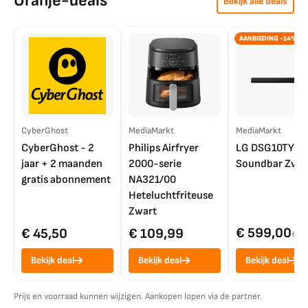
Oranje-deals
Bekijk alle deals
AANBIEDING -14%
CyberGhost
MediaMarkt
MediaMarkt
CyberGhost - 2
Philips Airfryer
LG DSG10TY
jaar + 2 maanden
2000-serie
Soundbar Zwar
gratis abonnement
NA321/00
Heteluchtfriteuse
Zwart
€ 599,00
€ 45,50
€ 109,99
€ 7
Bekijk deal
Bekijk deal
Bekijk deal
Prijs en voorraad kunnen wijzigen. Aankopen lopen via de partner.