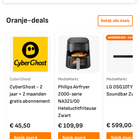
Oranje-deals
Bekijk alle deals
AANBIEDING -14%
CyberGhost
MediaMarkt
MediaMarkt
CyberGhost - 2
Philips Airfryer
LG DSG10TY
jaar + 2 maanden
2000-serie
Soundbar Zwar
gratis abonnement
NA321/00
Heteluchtfriteuse
Zwart
€ 599,00
€ 45,50
€ 109,99
€ 7
Bekijk deal
Bekijk deal
Bekijk deal