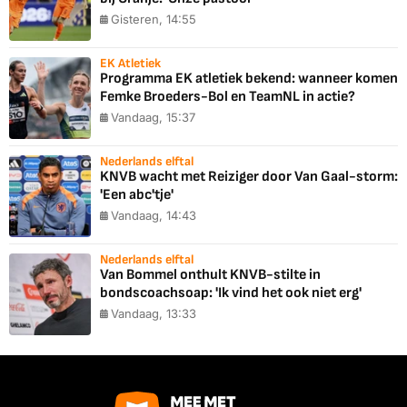
Gisteren, 14:55
EK Atletiek
Programma EK atletiek bekend: wanneer komen
Femke Broeders-Bol en TeamNL in actie?
Vandaag, 15:37
Nederlands elftal
KNVB wacht met Reiziger door Van Gaal-storm:
'Een abc'tje'
Vandaag, 14:43
Nederlands elftal
Van Bommel onthult KNVB-stilte in
bondscoachsoap: 'Ik vind het ook niet erg'
Vandaag, 13:33