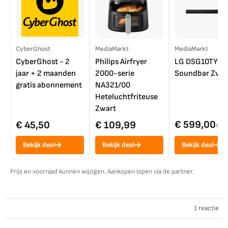
CyberGhost
MediaMarkt
MediaMarkt
CyberGhost - 2
Philips Airfryer
LG DSG10TY
jaar + 2 maanden
2000-serie
Soundbar Zwar
gratis abonnement
NA321/00
Heteluchtfriteuse
Zwart
€ 599,00
€ 45,50
€ 109,99
€ 7
Bekijk deal
Bekijk deal
Bekijk deal
Prijs en voorraad kunnen wijzigen. Aankopen lopen via de partner.
1 reactie