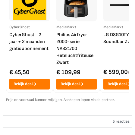
CyberGhost
MediaMarkt
MediaMarkt
CyberGhost - 2
Philips Airfryer
LG DSG10TY
jaar + 2 maanden
2000-serie
Soundbar Zwar
gratis abonnement
NA321/00
Heteluchtfriteuse
Zwart
€ 599,00
€ 45,50
€ 109,99
€ 7
Bekijk deal
Bekijk deal
Bekijk deal
Prijs en voorraad kunnen wijzigen. Aankopen lopen via de partner.
5 reacties