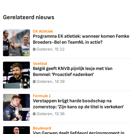
Gerelateerd nieuws
EK Atletiek
Programma EK atletiek: wanneer komen Femke
Broeders-Bol en TeamNL in actie?
Gisteren, 15:22
Voetbal
België geeft KNVB pijnlijk lesje met Van
Bommel: 'Proactief nadenken'
Gisteren, 14:39
Formule 1
Verstappen krijgt harde boodschap na
zomerstop: 'Zijn kans op de titel is verkeken'
Gisteren, 13:36
Boulevard
Van Gerwen deelt liefdevol gezinsmoment in