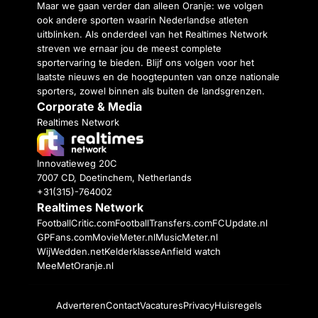
Maar we gaan verder dan alleen Oranje: we volgen
ook andere sporten waarin Nederlandse atleten
uitblinken. Als onderdeel van het Realtimes Network
streven we ernaar jou de meest complete
sportervaring te bieden. Blijf ons volgen voor het
laatste nieuws en de hoogtepunten van onze nationale
sporters, zowel binnen als buiten de landsgrenzen.
Corporate & Media
Realtimes Network
Innovatieweg 20C
7007 CD, Doetinchem, Netherlands
+31(315)-764002
Realtimes Network
FootballCritic.com
FootballTransfers.com
FCUpdate.nl
GPFans.com
MovieMeter.nl
MusicMeter.nl
WijWedden.net
Kelderklasse
Anfield watch
MeeMetOranje.nl
Adverteren
Contact
Vacatures
Privacy
Huisregels