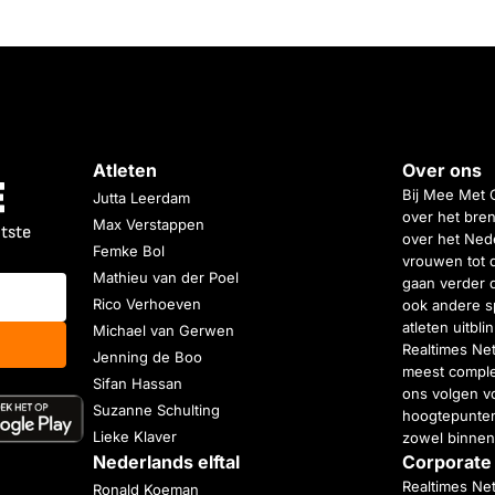
Atleten
Over ons
Bij Mee Met 
Jutta Leerdam
over het bren
Max Verstappen
atste
over het Nede
Femke Bol
vrouwen tot 
Mathieu van der Poel
gaan verder 
Rico Verhoeven
ook andere s
atleten uitbl
Michael van Gerwen
Realtimes Ne
Jenning de Boo
meest complet
Sifan Hassan
ons volgen vo
Suzanne Schulting
hoogtepunten
Lieke Klaver
zowel binnen
Nederlands elftal
Corporate
Realtimes Ne
Ronald Koeman