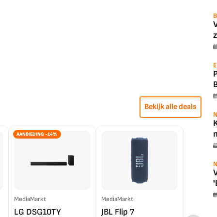
B
z
E
Bekijk alle deals
N
K
m
AANBIEDING -14%
N
V
'
MediaMarkt
MediaMarkt
EP.nl
LG DSG10TY
JBL Flip 7
LG OL