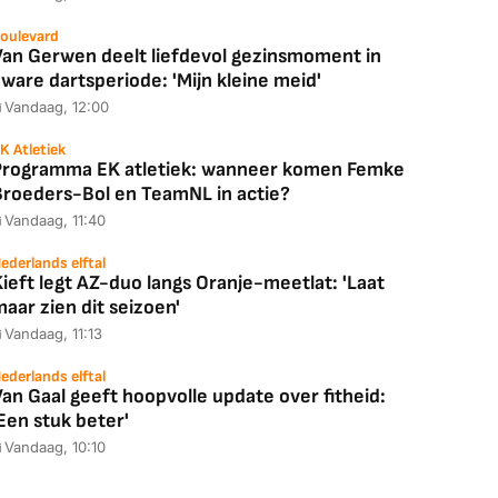
oulevard
Van Gerwen deelt liefdevol gezinsmoment in
ware dartsperiode: 'Mijn kleine meid'
Vandaag, 12:00
K Atletiek
Programma EK atletiek: wanneer komen Femke
Broeders-Bol en TeamNL in actie?
Vandaag, 11:40
ederlands elftal
ieft legt AZ-duo langs Oranje-meetlat: 'Laat
aar zien dit seizoen'
Vandaag, 11:13
ederlands elftal
an Gaal geeft hoopvolle update over fitheid:
Een stuk beter'
Vandaag, 10:10
Coolblue
MediaMarkt
ED55C56LB
JBL Partybox
Google TV Streame