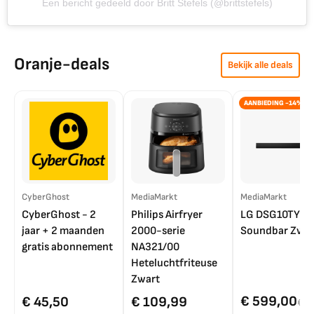
Een bericht gedeeld door Britt Stefels (@brittstefels)
Oranje-deals
Bekijk alle deals
AANBIEDING -14%
CyberGhost
MediaMarkt
MediaMarkt
CyberGhost - 2
Philips Airfryer
LG DSG10TY
jaar + 2 maanden
2000-serie
Soundbar Zwar
gratis abonnement
NA321/00
Heteluchtfriteuse
Zwart
€ 599,00
€ 45,50
€ 109,99
€ 7