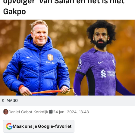
opvolger’ van Salah en het is níet
Gakpo
© IMAGO
Daniel Cabot Kerkdijk
24 jan. 2024, 13:43
Maak ons je Google-favoriet