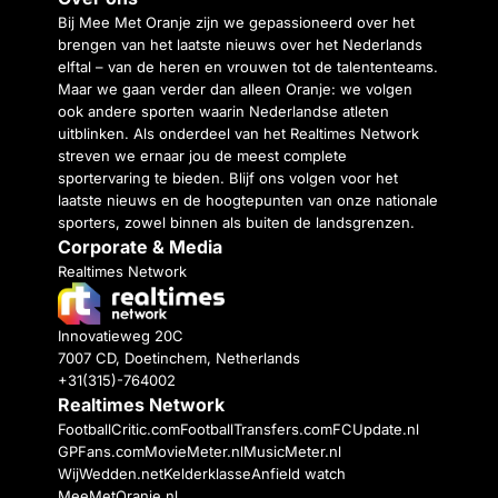
Bij Mee Met Oranje zijn we gepassioneerd over het
brengen van het laatste nieuws over het Nederlands
elftal – van de heren en vrouwen tot de talententeams.
Maar we gaan verder dan alleen Oranje: we volgen
ook andere sporten waarin Nederlandse atleten
uitblinken. Als onderdeel van het Realtimes Network
streven we ernaar jou de meest complete
sportervaring te bieden. Blijf ons volgen voor het
laatste nieuws en de hoogtepunten van onze nationale
sporters, zowel binnen als buiten de landsgrenzen.
Corporate & Media
Realtimes Network
Innovatieweg 20C
7007 CD, Doetinchem, Netherlands
+31(315)-764002
Realtimes Network
FootballCritic.com
FootballTransfers.com
FCUpdate.nl
GPFans.com
MovieMeter.nl
MusicMeter.nl
WijWedden.net
Kelderklasse
Anfield watch
MeeMetOranje.nl