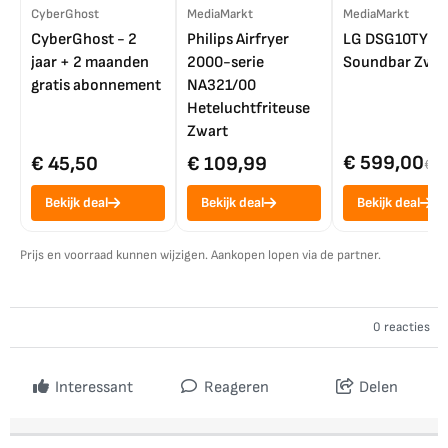
CyberGhost
MediaMarkt
MediaMarkt
CyberGhost - 2
Philips Airfryer
LG DSG10TY
jaar + 2 maanden
2000-serie
Soundbar Zwar
gratis abonnement
NA321/00
Heteluchtfriteuse
Zwart
€ 599,00
€ 45,50
€ 109,99
€ 7
Bekijk deal
Bekijk deal
Bekijk deal
Prijs en voorraad kunnen wijzigen. Aankopen lopen via de partner.
0 reacties
Interessant
Reageren
Delen