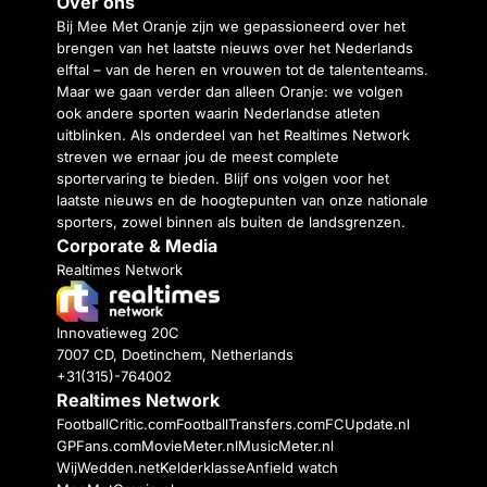
Over ons
Bij Mee Met Oranje zijn we gepassioneerd over het
brengen van het laatste nieuws over het Nederlands
elftal – van de heren en vrouwen tot de talententeams.
Maar we gaan verder dan alleen Oranje: we volgen
ook andere sporten waarin Nederlandse atleten
uitblinken. Als onderdeel van het Realtimes Network
streven we ernaar jou de meest complete
sportervaring te bieden. Blijf ons volgen voor het
laatste nieuws en de hoogtepunten van onze nationale
sporters, zowel binnen als buiten de landsgrenzen.
Corporate & Media
Realtimes Network
Innovatieweg 20C
7007 CD, Doetinchem, Netherlands
+31(315)-764002
Realtimes Network
FootballCritic.com
FootballTransfers.com
FCUpdate.nl
GPFans.com
MovieMeter.nl
MusicMeter.nl
WijWedden.net
Kelderklasse
Anfield watch