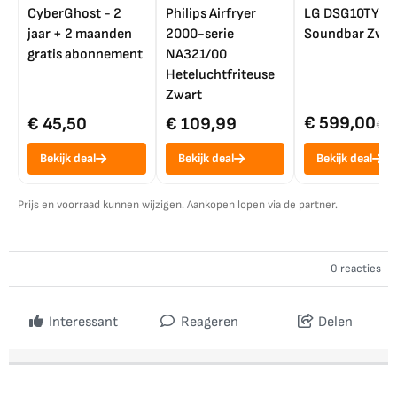
CyberGhost - 2
Philips Airfryer
LG DSG10TY
jaar + 2 maanden
2000-serie
Soundbar Zwar
gratis abonnement
NA321/00
Heteluchtfriteuse
Zwart
€ 599,00
€ 45,50
€ 109,99
€ 7
Bekijk deal
Bekijk deal
Bekijk deal
Prijs en voorraad kunnen wijzigen. Aankopen lopen via de partner.
0 reacties
Interessant
Reageren
Delen