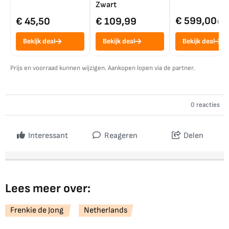
Zwart
€ 599,00
€ 45,50
€ 109,99
€ 7
Bekijk deal
Bekijk deal
Bekijk deal
Prijs en voorraad kunnen wijzigen. Aankopen lopen via de partner.
0 reacties
Interessant
Reageren
Delen
Lees meer over:
Frenkie de Jong
Netherlands