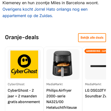
Kiemeney en hun zoontje Miles in Barcelona woont.
Overigens kocht Jorrel Hato onlangs nog een
appartement op de Zuidas.
Oranje-deals
Bekijk alle deals
AANBIEDING -14%
CyberGhost
MediaMarkt
MediaMarkt
CyberGhost - 2
Philips Airfryer
LG DSG10TY
jaar + 2 maanden
2000-serie
Soundbar Zwar
gratis abonnement
NA321/00
Heteluchtfriteuse