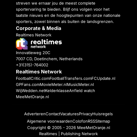
streven we ernaar jou de meest complete
sportervaring te bieden. Blijf ons volgen voor het
laatste nieuws en de hoogtepunten van onze nationale
sporters, zowel binnen als buiten de landsgrenzen.
Corporate & Media
Realtimes Network
Innovatieweg 20C
7007 CD, Doetinchem, Netherlands
+31(315)-764002
Realtimes Network
FootballCritic.com
FootballTransfers.com
FCUpdate.nl
GPFans.com
MovieMeter.nl
MusicMeter.nl
WijWedden.net
Kelderklasse
Anfield watch
MeeMetOranje.nl
Adverteren
Contact
Vacatures
Privacy
Huisregels
Algemene voorwaarden
Colofon
RSS
Sitemap
Copyright © 2005 - 2026
MeeMetOranje.nl
Realtimes | Publishing Network