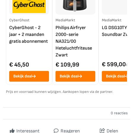
CyberGhost
MediaMarkt
MediaMarkt
CyberGhost - 2
Philips Airfryer
LG DSG10TY
jaar + 2 maanden
2000-serie
Soundbar Zwar
gratis abonnement
NA321/00
Heteluchtfriteuse
Zwart
€ 599,00
€ 45,50
€ 109,99
€ 7
Bekijk deal
Bekijk deal
Bekijk deal
Prijs en voorraad kunnen wijzigen. Aankopen lopen via de partner.
0 reacties
Interessant
Reageren
Delen