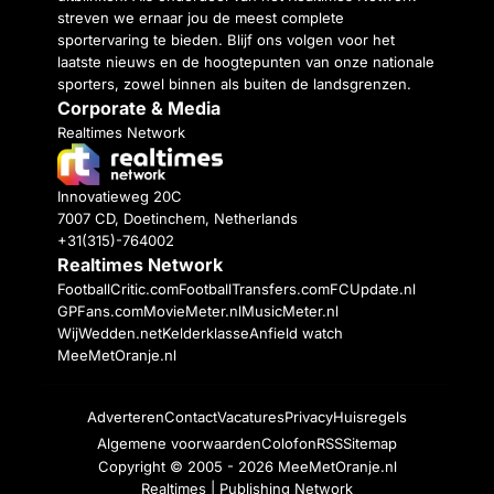
streven we ernaar jou de meest complete
sportervaring te bieden. Blijf ons volgen voor het
laatste nieuws en de hoogtepunten van onze nationale
sporters, zowel binnen als buiten de landsgrenzen.
Corporate & Media
Realtimes Network
Innovatieweg 20C
7007 CD, Doetinchem, Netherlands
+31(315)-764002
Realtimes Network
FootballCritic.com
FootballTransfers.com
FCUpdate.nl
GPFans.com
MovieMeter.nl
MusicMeter.nl
WijWedden.net
Kelderklasse
Anfield watch
MeeMetOranje.nl
Adverteren
Contact
Vacatures
Privacy
Huisregels
Algemene voorwaarden
Colofon
RSS
Sitemap
Copyright © 2005 - 2026
MeeMetOranje.nl
Realtimes | Publishing Network