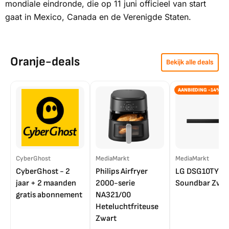
mondiale eindronde, die op 11 juni officieel van start
gaat in Mexico, Canada en de Verenigde Staten.
Oranje-deals
Bekijk alle deals
AANBIEDING -14%
CyberGhost
MediaMarkt
MediaMarkt
CyberGhost - 2
Philips Airfryer
LG DSG10TY
jaar + 2 maanden
2000-serie
Soundbar Zwar
gratis abonnement
NA321/00
Heteluchtfriteuse
Zwart