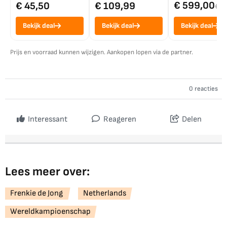
€ 599,00
€ 45,50
€ 109,99
€ 7
Bekijk deal
Bekijk deal
Bekijk deal
Prijs en voorraad kunnen wijzigen. Aankopen lopen via de partner.
0 reacties
Interessant
Reageren
Delen
Lees meer over:
Frenkie de Jong
Netherlands
Wereldkampioenschap