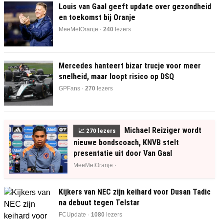
Louis van Gaal geeft update over gezondheid
en toekomst bij Oranje
MeeMetOranje ·
240
lezers
Mercedes hanteert bizar trucje voor meer
snelheid, maar loopt risico op DSQ
GPFans ·
271
lezers
Michael Reiziger wordt
📈
270
lezers
nieuwe bondscoach, KNVB stelt
presentatie uit door Van Gaal
MeeMetOranje ·
Kijkers van NEC zijn keihard voor Dusan Tadic
na debuut tegen Telstar
FCUpdate ·
1080
lezers