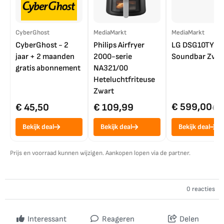
CyberGhost
MediaMarkt
MediaMarkt
CyberGhost - 2
Philips Airfryer
LG DSG10TY
jaar + 2 maanden
2000-serie
Soundbar Zwar
gratis abonnement
NA321/00
Heteluchtfriteuse
Zwart
€ 599,00
€ 45,50
€ 109,99
€ 7
Bekijk deal
Bekijk deal
Bekijk deal
Prijs en voorraad kunnen wijzigen. Aankopen lopen via de partner.
0 reacties
Interessant
Reageren
Delen