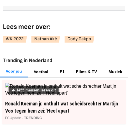
Lees meer over:
WK 2022
Nathan Aké
Cody Gakpo
Trending in Nederland
Voor jou
Voetbal
F1
Films & TV
Muziek
🔥
1455
mensen lezen dit
Ronald Koeman jr. onthult wat scheidsrechter Martijn
Vos tegen hem zei: 'Heel apart'
FCUpdate ·
TRENDING