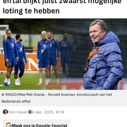
elftal blijkt juist zwaarst mogelijke
loting te hebben
© IMAGO/Mee Met Oranje - Ronald Koeman, bondscoach van het
Nederlands elftal
Tom Visser
6 dec. 2025, 10:14
Maak ons je Google-favoriet