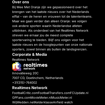
Over ons
Bij Mee Met Oranje zijn we gepassioneerd over het
brengen van het laatste nieuws over het Nederlands
elftal – van de heren en vrouwen tot de talententeams.
Maar we gaan verder dan alleen Oranje: we volgen
ook andere sporten waarin Nederlandse atleten
uitblinken. Als onderdeel van het Realtimes Network
streven we ernaar jou de meest complete
sportervaring te bieden. Blijf ons volgen voor het
laatste nieuws en de hoogtepunten van onze nationale
sporters, zowel binnen als buiten de landsgrenzen.
Corporate & Media
Realtimes Network
Innovatieweg 20C
7007 CD, Doetinchem, Netherlands
+31(315)-764002
Realtimes Network
FootballCritic.com
FootballTransfers.com
FCUpdate.nl
GPFans.com
MovieMeter.nl
MusicMeter.nl
WijWedden.net
Kelderklasse
Anfield watch