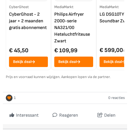
CyberGhost
MediaMarkt
MediaMarkt
CyberGhost - 2
Philips Airfryer
LG DSG10TY
jaar + 2 maanden
2000-serie
Soundbar Zwar
gratis abonnement
NA321/00
Heteluchtfriteuse
Zwart
€ 599,00
€ 45,50
€ 109,99
€ 7
Bekijk deal
Bekijk deal
Bekijk deal
Prijs en voorraad kunnen wijzigen. Aankopen lopen via de partner.
1
0 reacties
Interessant
Reageren
Delen