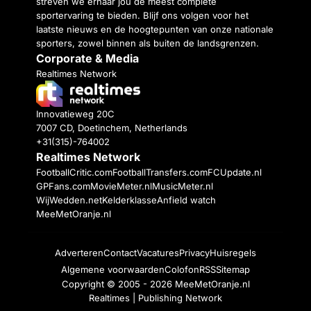
streven we ernaar jou de meest complete
sportervaring te bieden. Blijf ons volgen voor het
laatste nieuws en de hoogtepunten van onze nationale
sporters, zowel binnen als buiten de landsgrenzen.
Corporate & Media
Realtimes Network
Innovatieweg 20C
7007 CD, Doetinchem, Netherlands
+31(315)-764002
Realtimes Network
FootballCritic.com
FootballTransfers.com
FCUpdate.nl
GPFans.com
MovieMeter.nl
MusicMeter.nl
WijWedden.net
Kelderklasse
Anfield watch
MeeMetOranje.nl
Adverteren
Contact
Vacatures
Privacy
Huisregels
Algemene voorwaarden
Colofon
RSS
Sitemap
Copyright © 2005 - 2026
MeeMetOranje.nl
Realtimes | Publishing Network