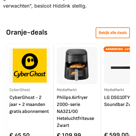
verwachten", besloot Hiddink stellig.
Oranje-deals
Bekijk alle deals
AANBIEDING -14%
CyberGhost
MediaMarkt
MediaMarkt
CyberGhost - 2
Philips Airfryer
LG DSG10TY
jaar + 2 maanden
2000-serie
Soundbar Zwar
gratis abonnement
NA321/00
Heteluchtfriteuse
Zwart
€ 599,00
€ 45,50
€ 109,99
€ 7