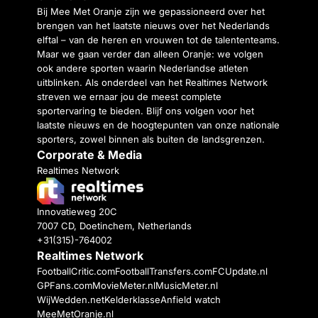
Bij Mee Met Oranje zijn we gepassioneerd over het
brengen van het laatste nieuws over het Nederlands
elftal – van de heren en vrouwen tot de talententeams.
Maar we gaan verder dan alleen Oranje: we volgen
ook andere sporten waarin Nederlandse atleten
uitblinken. Als onderdeel van het Realtimes Network
streven we ernaar jou de meest complete
sportervaring te bieden. Blijf ons volgen voor het
laatste nieuws en de hoogtepunten van onze nationale
sporters, zowel binnen als buiten de landsgrenzen.
Corporate & Media
Realtimes Network
Innovatieweg 20C
7007 CD, Doetinchem, Netherlands
+31(315)-764002
Realtimes Network
FootballCritic.com
FootballTransfers.com
FCUpdate.nl
GPFans.com
MovieMeter.nl
MusicMeter.nl
WijWedden.net
Kelderklasse
Anfield watch
MeeMetOranje.nl