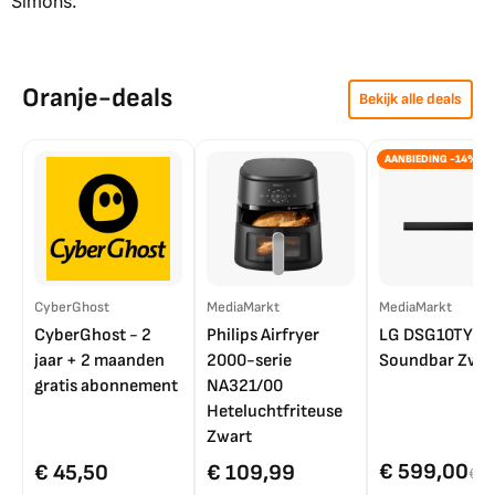
Simons.
Oranje-deals
Bekijk alle deals
AANBIEDING -14%
CyberGhost
MediaMarkt
MediaMarkt
CyberGhost - 2
Philips Airfryer
LG DSG10TY
jaar + 2 maanden
2000-serie
Soundbar Zwar
gratis abonnement
NA321/00
Heteluchtfriteuse
Zwart
€ 599,00
€ 45,50
€ 109,99
€ 7