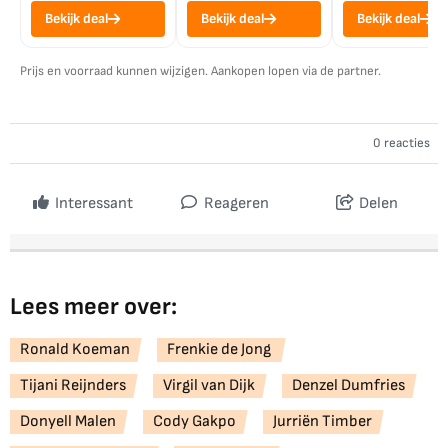
Bekijk deal
Bekijk deal
Bekijk deal
Prijs en voorraad kunnen wijzigen. Aankopen lopen via de partner.
0 reacties
Interessant
Reageren
Delen
Lees meer over:
Ronald Koeman
Frenkie de Jong
Tijani Reijnders
Virgil van Dijk
Denzel Dumfries
Donyell Malen
Cody Gakpo
Jurriën Timber