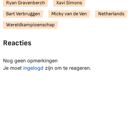
Ryan Gravenberch
Xavi Simons
Bart Verbruggen
Micky van de Ven
Netherlands
Wereldkampioenschap
Reacties
Nog geen opmerkingen
Je moet
ingelogd
zijn om te reageren.