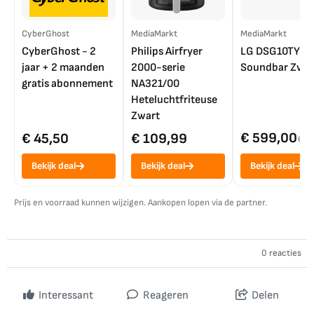
CyberGhost
MediaMarkt
MediaMarkt
CyberGhost - 2
Philips Airfryer
LG DSG10TY
jaar + 2 maanden
2000-serie
Soundbar Zwar
gratis abonnement
NA321/00
Heteluchtfriteuse
Zwart
€ 599,00
€ 45,50
€ 109,99
€ 7
Bekijk deal
Bekijk deal
Bekijk deal
Prijs en voorraad kunnen wijzigen. Aankopen lopen via de partner.
0 reacties
Interessant
Reageren
Delen