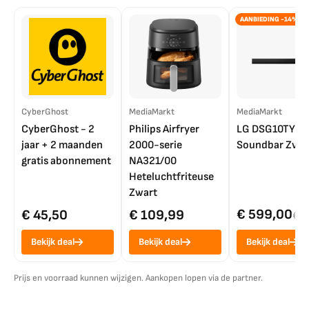
AANBIEDING -14%
CyberGhost
MediaMarkt
MediaMarkt
CyberGhost - 2
Philips Airfryer
LG DSG10TY
jaar + 2 maanden
2000-serie
Soundbar Zwar
gratis abonnement
NA321/00
Heteluchtfriteuse
Zwart
€ 599,00
€ 45,50
€ 109,99
€ 7
Bekijk deal
Bekijk deal
Bekijk deal
Prijs en voorraad kunnen wijzigen. Aankopen lopen via de partner.