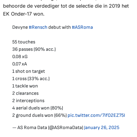
behoorde de verdediger tot de selectie die in 2019 het
EK Onder-17 won.
Devyne
#Rensch
debut with
#ASRoma
55 touches
36 passes (90% acc.)
0.08 xG
0.07 xA
1 shot on target
1 cross (33% acc.)
1 tackle won
2 clearances
2 interceptions
4 aerial duels won (80%)
2 ground duels won (66%)
pic.twitter.com/7ifO2EZ75I
— AS Roma Data (@ASRomaData)
January 26, 2025