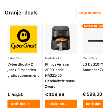
Oranje-deals
Bekijk alle deals
AANBIEDING -14%
CyberGhost
MediaMarkt
MediaMarkt
CyberGhost - 2
Philips Airfryer
LG DSG10TY
jaar + 2 maanden
2000-serie
Soundbar Zwar
gratis abonnement
NA321/00
Heteluchtfriteuse
Zwart
€ 599,00
€ 45,50
€ 109,99
€ 7
Bekijk deal
Bekijk deal
Bekijk deal