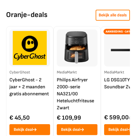
Oranje-deals
Bekijk alle deals
AANBIEDING -14%
CyberGhost
MediaMarkt
MediaMarkt
CyberGhost - 2
Philips Airfryer
LG DSG10TY
jaar + 2 maanden
2000-serie
Soundbar Zwar
gratis abonnement
NA321/00
Heteluchtfriteuse
Zwart
€ 599,00
€ 45,50
€ 109,99
€ 7
Bekijk deal
Bekijk deal
Bekijk deal