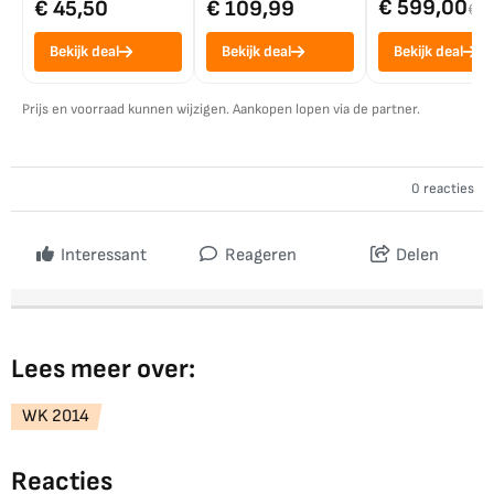
€ 599,00
€ 45,50
€ 109,99
€ 7
Bekijk deal
Bekijk deal
Bekijk deal
Prijs en voorraad kunnen wijzigen. Aankopen lopen via de partner.
0 reacties
Interessant
Reageren
Delen
Lees meer over:
WK 2014
Reacties