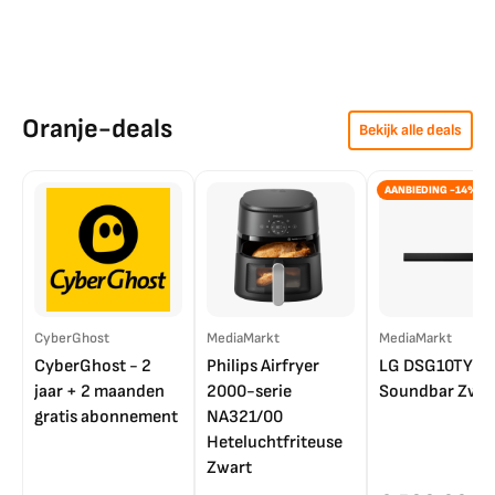
Oranje-deals
Bekijk alle deals
AANBIEDING -14%
CyberGhost
MediaMarkt
MediaMarkt
CyberGhost - 2
Philips Airfryer
LG DSG10TY
jaar + 2 maanden
2000-serie
Soundbar Zwar
gratis abonnement
NA321/00
Heteluchtfriteuse
Zwart