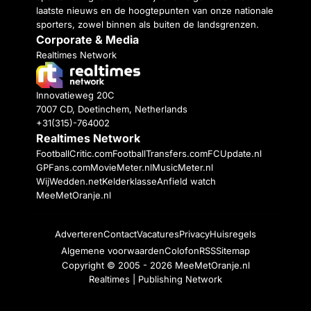
laatste nieuws en de hoogtepunten van onze nationale
sporters, zowel binnen als buiten de landsgrenzen.
Corporate & Media
Realtimes Network
Innovatieweg 20C
7007 CD, Doetinchem, Netherlands
+31(315)-764002
Realtimes Network
FootballCritic.com
FootballTransfers.com
FCUpdate.nl
GPFans.com
MovieMeter.nl
MusicMeter.nl
WijWedden.net
Kelderklasse
Anfield watch
MeeMetOranje.nl
Adverteren
Contact
Vacatures
Privacy
Huisregels
Algemene voorwaarden
Colofon
RSS
Sitemap
Copyright © 2005 - 2026
MeeMetOranje.nl
Realtimes | Publishing Network