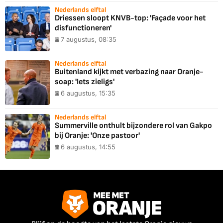
Nederlands elftal
Driessen sloopt KNVB-top: 'Façade voor het
disfunctioneren'
7 augustus, 08:35
Nederlands elftal
Buitenland kijkt met verbazing naar Oranje-
soap: 'Iets zieligs'
6 augustus, 15:35
Nederlands elftal
Summerville onthult bijzondere rol van Gakpo
bij Oranje: 'Onze pastoor'
6 augustus, 14:55