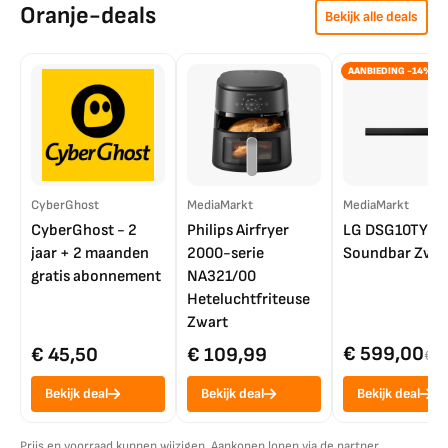
Oranje-deals
Bekijk alle deals
AANBIEDING -14%
CyberGhost
MediaMarkt
MediaMarkt
CyberGhost - 2
Philips Airfryer
LG DSG10TY
jaar + 2 maanden
2000-serie
Soundbar Zwar
gratis abonnement
NA321/00
Heteluchtfriteuse
Zwart
€ 599,00
€ 45,50
€ 109,99
€ 7
Bekijk deal
Bekijk deal
Bekijk deal
Prijs en voorraad kunnen wijzigen. Aankopen lopen via de partner.