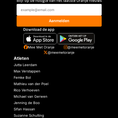
Blijf op de hoogte van het laatste Oranje nieuws
Aanmelden
Download de app
Mee Met Oranje
@meemetoranje
@meemetoranje
Atleten
Jutta Leerdam
Max Verstappen
Femke Bol
Mathieu van der Poel
Rico Verhoeven
Michael van Gerwen
Jenning de Boo
Sifan Hassan
Suzanne Schulting