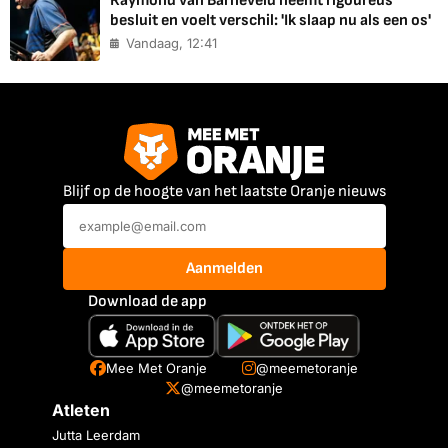
Raymond van Barneveld neemt rigoureus
besluit en voelt verschil: 'Ik slaap nu als een os'
Vandaag, 12:41
Blijf op de hoogte van het laatste Oranje nieuws
Aanmelden
Download de app
Mee Met Oranje
@meemetoranje
@meemetoranje
Atleten
Jutta Leerdam