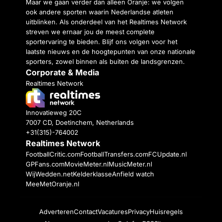
Maar we gaan verder dan alleen Oranje: we volgen
ook andere sporten waarin Nederlandse atleten
uitblinken. Als onderdeel van het Realtimes Network
streven we ernaar jou de meest complete
sportervaring te bieden. Blijf ons volgen voor het
laatste nieuws en de hoogtepunten van onze nationale
sporters, zowel binnen als buiten de landsgrenzen.
Corporate & Media
Realtimes Network
Innovatieweg 20C
7007 CD, Doetinchem, Netherlands
+31(315)-764002
Realtimes Network
FootballCritic.com
FootballTransfers.com
FCUpdate.nl
GPFans.com
MovieMeter.nl
MusicMeter.nl
WijWedden.net
Kelderklasse
Anfield watch
MeeMetOranje.nl
Adverteren
Contact
Vacatures
Privacy
Huisregels