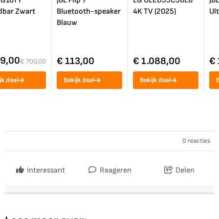
SG10TY
JBL Flip 7
LG OLED55C56LB
JB
bar Zwart
Bluetooth-speaker
4K TV (2025)
Ul
Blauw
99,00
€ 113,00
€ 1.088,00
€ 
€ 700,00
jk deal
Bekijk deal
Bekijk deal
B
0 reacties
Interessant
Reageren
Delen