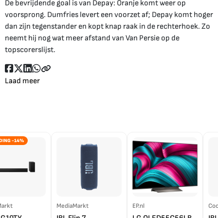
De bevrijdende goal is van Depay: Oranje komt weer op
voorsprong. Dumfries levert een voorzet af; Depay komt hoger
dan zijn tegenstander en kopt knap raak in de rechterhoek. Zo
neemt hij nog wat meer afstand van Van Persie op de
topscorerslijst.
Laad meer
DING -14%
arkt
MediaMarkt
EP.nl
Coo