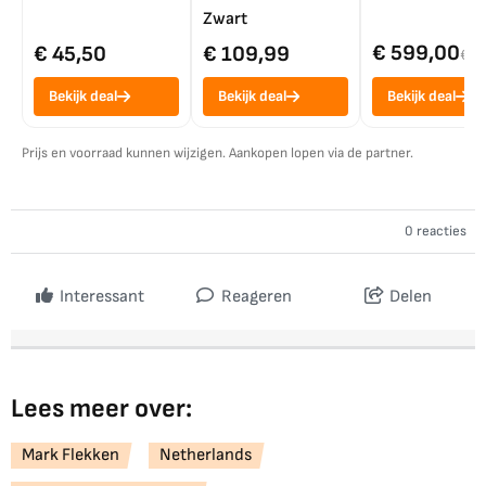
Zwart
€ 599,00
€ 45,50
€ 109,99
€ 7
Bekijk deal
Bekijk deal
Bekijk deal
Prijs en voorraad kunnen wijzigen. Aankopen lopen via de partner.
0 reacties
Interessant
Reageren
Delen
Lees meer over:
Mark Flekken
Netherlands