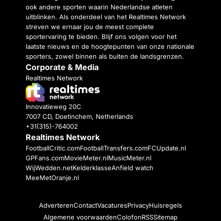
ook andere sporten waarin Nederlandse atleten
uitblinken. Als onderdeel van het Realtimes Network
streven we ernaar jou de meest complete
sportervaring te bieden. Blijf ons volgen voor het
laatste nieuws en de hoogtepunten van onze nationale
sporters, zowel binnen als buiten de landsgrenzen.
Corporate & Media
Realtimes Network
Innovatieweg 20C
7007 CD, Doetinchem, Netherlands
+31(315)-764002
Realtimes Network
FootballCritic.com
FootballTransfers.com
FCUpdate.nl
GPFans.com
MovieMeter.nl
MusicMeter.nl
WijWedden.net
Kelderklasse
Anfield watch
MeeMetOranje.nl
Adverteren
Contact
Vacatures
Privacy
Huisregels
Algemene voorwaarden
Colofon
RSS
Sitemap