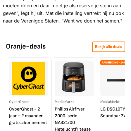
moeten doen en daar moet je als reserve je steun aan
geven", legt hij uit. Met die instelling vertrekt hij nu ook
naar de Verenigde Staten. "Want we doen het samen."
Oranje-deals
Bekijk alle deals
AANBIEDING -14%
CyberGhost
MediaMarkt
MediaMarkt
CyberGhost - 2
Philips Airfryer
LG DSG10TY
jaar + 2 maanden
2000-serie
Soundbar Zwar
gratis abonnement
NA321/00
Heteluchtfriteuse